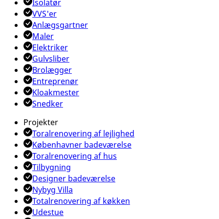
Isolatør
VVS'er
Anlægsgartner
Maler
Elektriker
Gulvsliber
Brolægger
Entreprenør
Kloakmester
Snedker
Projekter
Toralrenovering af lejlighed
Københavner badeværelse
Toralrenovering af hus
Tilbygning
Designer badeværelse
Nybyg Villa
Totalrenovering af køkken
Udestue