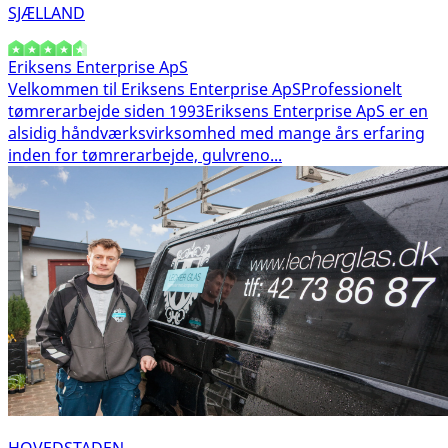
SJÆLLAND
Eriksens Enterprise ApS
Velkommen til Eriksens Enterprise ApSProfessionelt
tømrerarbejde siden 1993 Eriksens Enterprise ApS er en
alsidig håndværksvirksomhed med mange års erfaring
inden for tømrerarbejde, gulvreno...
HOVEDSTADEN