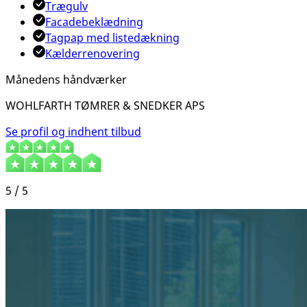
Trægulv
Facadebeklædning
Tagpap med listedækning
Kælderrenovering
Månedens håndværker
WOHLFARTH TØMRER & SNEDKER APS
Se profil og indhent tilbud
5 / 5