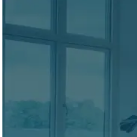
Item
4
of
20