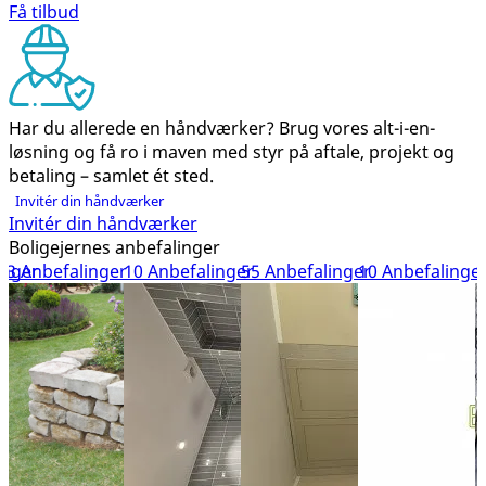
Få tilbud
Har du allerede en håndværker?
Brug vores alt-i-en-
løsning og få ro i maven med styr på aftale, projekt og
betaling – samlet ét sted.
Invitér din håndværker
Invitér din håndværker
Boligejernes anbefalinger
inger
3 Anbefalinger
10 Anbefalinger
55 Anbefalinger
10 Anbefalinge
1