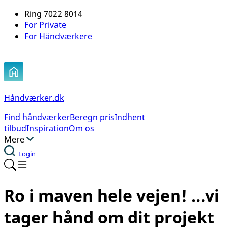
Ring 7022 8014
For Private
For Håndværkere
Håndværker.dk
Find håndværker
Beregn pris
Indhent
tilbud
Inspiration
Om os
Mere
Login
Ro i maven hele vejen!
…vi
tager hånd om dit projekt